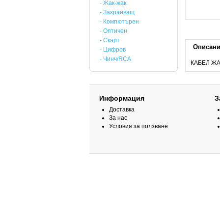
- Жак-жак
- Захранващ
- Компютърен
- Оптичен
- Скарт
Описан
- Цифров
- Чинч/RCA
КАБЕЛ ЖАК
Информация
З
Доставка
За нас
Условия за ползване