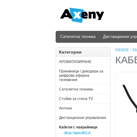
Сателитна техника
Дистанционни уп
Начало
»
Ка
Категории
КАБ
АРОМАТИЗИРАНЕ
Приемници / декодери за
цифрова ефирна
телевизия
Сателитна техника
Стойки за стена ТV
Антени
Дистанционни управления
Кабели с накрайници
- Жак-Чинч/RCA