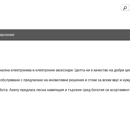
равления
нална електроника и електронни аксесоари. Целта ни е качество на добри це
бслужване с предлагане на иновативни решения и стоки за всеки вкус и нуж
ота. Axeny предлага лесна навигация и търсене сред богатия си асортимент