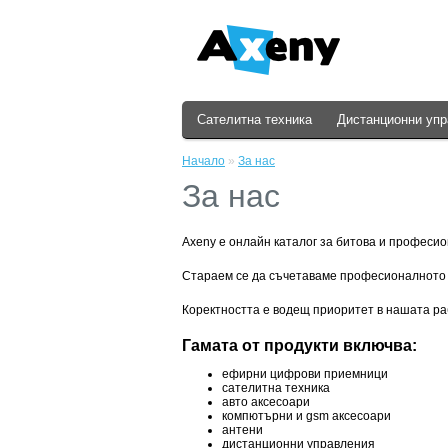
Сателитна техника
Дистанционни уп
Начало
»
За нас
За нас
Axeny е онлайн каталог за битова и професио
Стараем се да съчетаваме професионалното о
Коректността е водещ приоритет в нашата раб
Гамата от продукти включва:
ефирни цифрови приемници
сателитна техника
авто аксесоари
компютърни и gsm аксесоари
антени
дистанционни управления