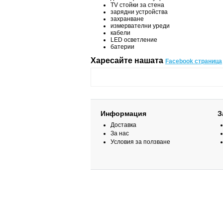
TV стойки за стена
зарядни устройства
захранване
измервателни уреди
кабели
LED осветление
батерии
Харесайте нашата
Facebook страница
Информация
З
Доставка
За нас
Условия за ползване