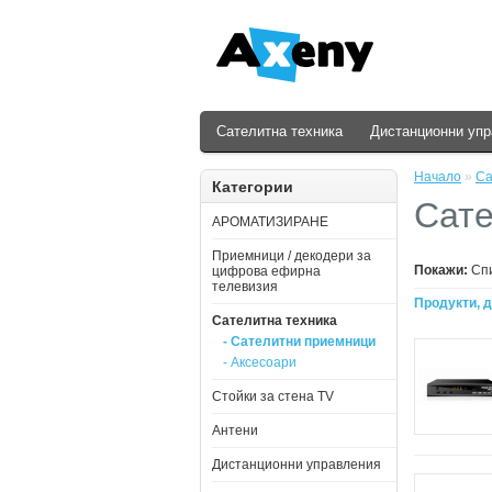
Сателитна техника
Дистанционни уп
Начало
»
Са
Категории
Сате
АРОМАТИЗИРАНЕ
Приемници / декодери за
Покажи:
Сп
цифрова ефирна
телевизия
Продукти, д
Сателитна техника
- Сателитни приемници
- Аксесоари
Стойки за стена ТV
Антени
Дистанционни управления