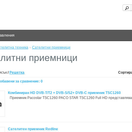
равления
телитна техника
»
Сателитни приемници
литни приемници
исък
/
Решетка
Сортира
обавени за сравнение: 0
Комбиниран HD DVB-T/T2 + DVB-S/S2+ DVB-C приемник TSC1260
Приемник Pacostar TSC1260 PACO STAR TSC1260 Full HD представлява 
Сателитен приемник Redline