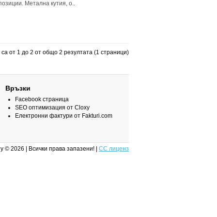
озиции. Метална кутия, о..
са от 1 до 2 от общо 2 резултата (1 страници)
Връзки
Facebook страница
SEO оптимизация от Cloxy
Електронни фактури от Fakturi.com
y © 2026 | Всички права запазени! |
CC лиценз