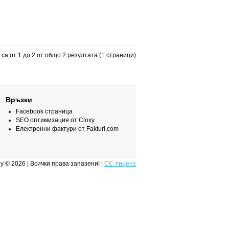
са от 1 до 2 от общо 2 резултата (1 страници)
Връзки
Facebook страница
SEO оптимизация от Cloxy
Електронни фактури от Fakturi.com
y © 2026 | Всички права запазени! |
CC лиценз