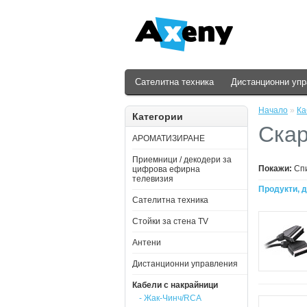
Сателитна техника
Дистанционни уп
Начало
»
Ка
Категории
Скар
АРОМАТИЗИРАНЕ
Приемници / декодери за
Покажи:
Сп
цифрова ефирна
телевизия
Продукти, д
Сателитна техника
Стойки за стена ТV
Антени
Дистанционни управления
Кабели с накрайници
- Жак-Чинч/RCA