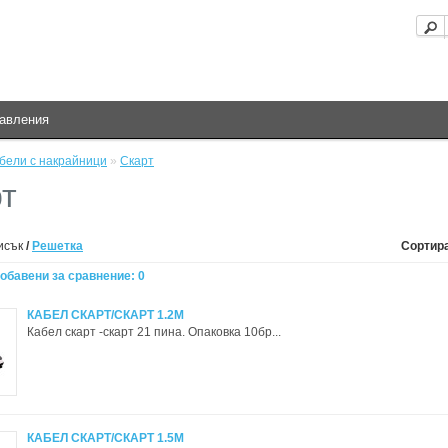
равления
бели с накрайници
»
Скарт
т
исък
/
Решетка
Сортира
обавени за сравнение: 0
КАБЕЛ СКАРТ/СКАРТ 1.2M
Кабел скарт -скарт 21 пина. Опаковка 10бр...
КАБЕЛ СКАРТ/СКАРТ 1.5M