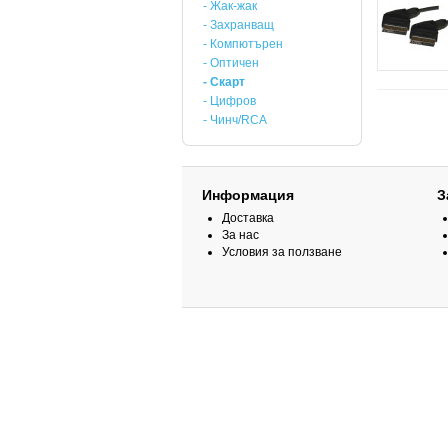
- Жак-жак
- Захранващ
- Компютърен
- Оптичен
- Скарт
- Цифров
- Чинч/RCA
Информация
З
Доставка
За нас
Условия за ползване