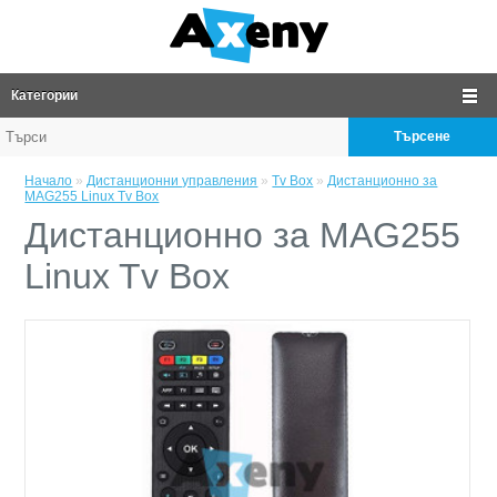
Категории
Търсене
Начало
»
Дистанционни управления
»
Tv Box
»
Дистанционно за
MAG255 Linux Tv Box
Дистанционно за MAG255
Linux Tv Box