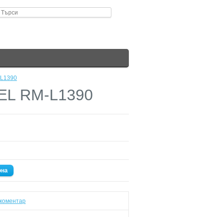
-L1390
TEL RM-L1390
она
коментар