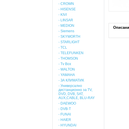
- CROWN
- HISENSE
- KIVI
- LINSAR
- MEDION
Описан
- Siemens
- SKYWORTH
- STARLIGHT
- TCL
- TELEFUNKEN
- THOMSON
- Tv Box
- WALTON
- YAMAHA
- ЗА КЛИМАТИК
- Универсално
дистанционно за TV,
DVD, DVB, SAT,
AUX,CABLE, BLU-RAY
- DAEWOO
- DVB-T
- FUNAI
- HAIER
- HYUNDAI