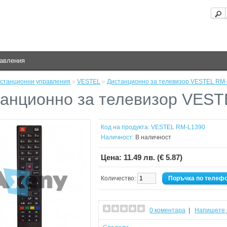
равления
станционни управления
»
VESTEL
»
Дистанционно за телевизор VESTEL RM
анционно за телевизор VES
Код на продукта:
VESTEL RM-L1390
Наличност:
В наличност
Цена:
11.49 лв. (€ 5.87)
Количество:
Поръчка по телеф
0 коментара
|
Напишете 