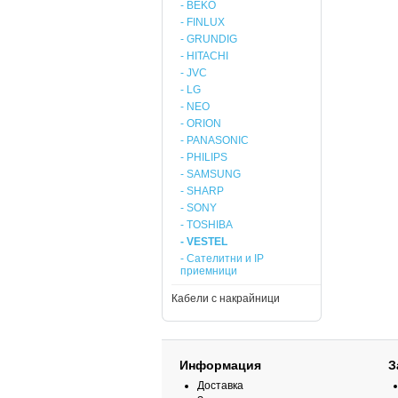
- BEKO
- FINLUX
- GRUNDIG
- HITACHI
- JVC
- LG
- NEO
- ORION
- PANASONIC
- PHILIPS
- SAMSUNG
- SHARP
- SONY
- TOSHIBA
- VESTEL
- Сателитни и IP
приемници
Кабели с накрайници
Информация
З
Доставка