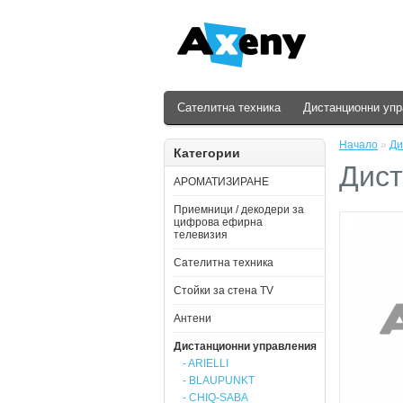
Сателитна техника
Дистанционни уп
Начало
»
Ди
Категории
Дист
АРОМАТИЗИРАНЕ
Приемници / декодери за
цифрова ефирна
телевизия
Сателитна техника
Стойки за стена ТV
Антени
Дистанционни управления
- ARIELLI
- BLAUPUNKT
- CHIQ-SABA