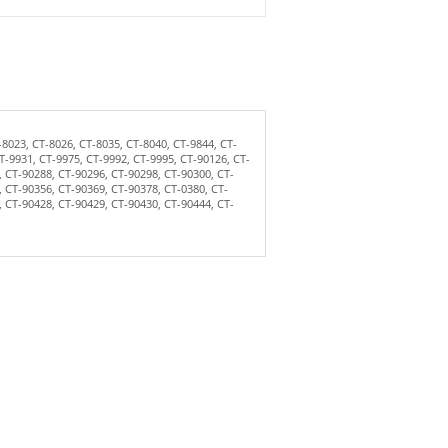
-8023, CT-8026, CT-8035, CT-8040, CT-9844, CT-
T-9931, CT-9975, CT-9992, CT-9995, CT-90126, CT-
, CT-90288, CT-90296, CT-90298, CT-90300, CT-
, CT-90356, CT-90369, CT-90378, CT-0380, CT-
, CT-90428, CT-90429, CT-90430, CT-90444, CT-