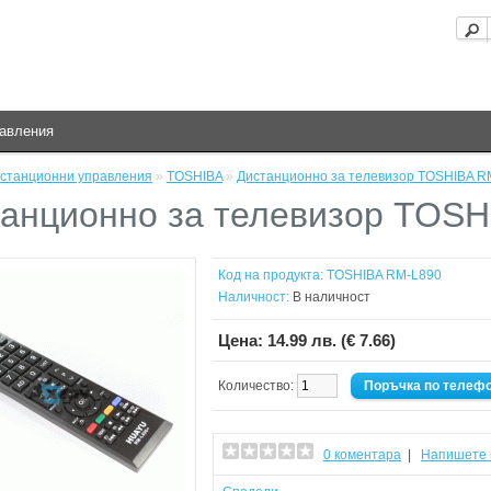
равления
станционни управления
»
TOSHIBA
»
Дистанционно за телевизор TOSHIBA R
анционно за телевизор TOSH
Код на продукта:
TOSHIBA RM-L890
Наличност:
В наличност
Цена:
14.99 лв. (€ 7.66)
Количество:
Поръчка по телеф
0 коментара
|
Напишете 