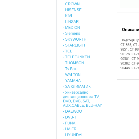
- CROWN
- HISENSE
- KIVI
- LINSAR
- MEDION
Описан
- Siemens
- SKYWORTH
Подходящо
CT-865, CT-
- STARLIGHT
9851, CT-98
- TCL
90128, CT-9
- TELEFUNKEN
90301, CT-9
- THOMSON
90382, CT-9
90448, CT-
- Tv Box
- WALTON
- YAMAHA
- ЗА КЛИМАТИК
- Универсално
дистанционно за TV,
DVD, DVB, SAT,
AUX,CABLE, BLU-RAY
- DAEWOO
- DVB-T
- FUNAI
- HAIER
- HYUNDAI