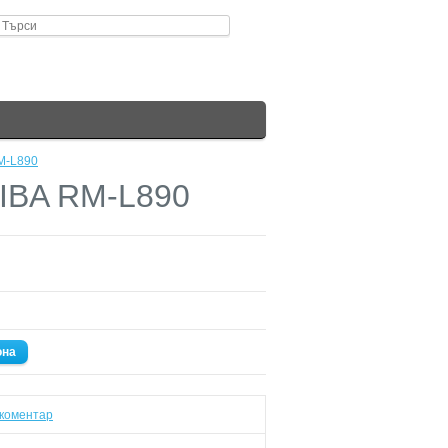
M-L890
IBA RM-L890
она
коментар