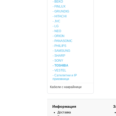
- BEKO
- FINLUX
- GRUNDIG
- HITACHI
- JVC
- LG
- NEO
- ORION
- PANASONIC
- PHILIPS
- SAMSUNG
- SHARP
- SONY
- TOSHIBA
- VESTEL
- Сателитни и IP
приемници
Кабели с накрайници
Информация
З
Доставка