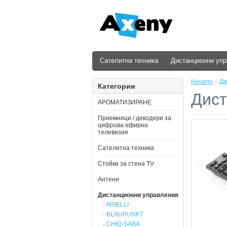
Сателитна техника
Дистанционни уп
Начало
»
Ди
Категории
Дист
АРОМАТИЗИРАНЕ
Приемници / декодери за
цифрова ефирна
телевизия
Сателитна техника
Стойки за стена ТV
Антени
Дистанционни управления
- ARIELLI
- BLAUPUNKT
- CHIQ-SABA