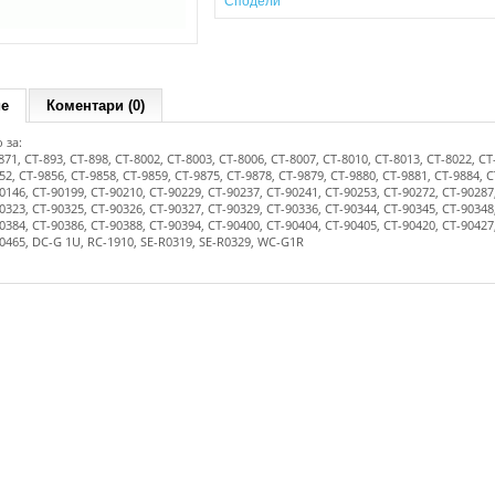
Сподели
ие
Коментари (0)
 за:
871, CT-893, CT-898, CT-8002, CT-8003, CT-8006, CT-8007, CT-8010, CT-8013, CT-8022, CT
52, CT-9856, CT-9858, CT-9859, CT-9875, CT-9878, CT-9879, CT-9880, CT-9881, CT-9884, C
0146, CT-90199, CT-90210, CT-90229, CT-90237, CT-90241, CT-90253, CT-90272, CT-90287
0323, CT-90325, CT-90326, CT-90327, CT-90329, CT-90336, CT-90344, CT-90345, CT-90348
0384, CT-90386, CT-90388, CT-90394, CT-90400, CT-90404, CT-90405, CT-90420, CT-90427
90465, DC-G 1U, RC-1910, SE-R0319, SE-R0329, WC-G1R