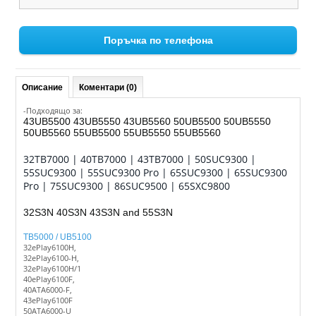
Поръчка по телефона
Описание
Коментари (0)
-Подходящо за:
43UB5500 43UB5550 43UB5560 50UB5500 50UB5550
50UB5560 55UB5500 55UB5550 55UB5560
32TB7000 | 40TB7000 | 43TB7000 | 50SUC9300 |
55SUC9300 | 55SUC9300 Pro | 65SUC9300 | 65SUC9300
Pro | 75SUC9300 | 86SUC9500 | 65SXC9800
32S3N 40S3N 43S3N and 55S3N
TB5000 / UB5100
32ePlay6100H,
32ePlay6100-H,
32ePlay6100H/1
40ePlay6100F,
40ATA6000-F,
43ePlay6100F
50ATA6000-U