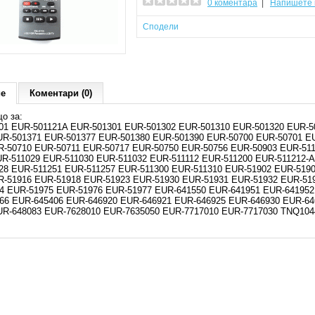
0 коментара
|
Напишете 
Сподели
ие
Коментари (0)
о за:
01 EUR-501121A EUR-501301 EUR-501302 EUR-501310 EUR-501320 EUR-5
UR-501371 EUR-501377 EUR-501380 EUR-501390 EUR-50700 EUR-50701 E
R-50710 EUR-50711 EUR-50717 EUR-50750 EUR-50756 EUR-50903 EUR-51
UR-511029 EUR-511030 EUR-511032 EUR-511112 EUR-511200 EUR-511212-
28 EUR-511251 EUR-511257 EUR-511300 EUR-511310 EUR-51902 EUR-519
R-51916 EUR-51918 EUR-51923 EUR-51930 EUR-51931 EUR-51932 EUR-51
4 EUR-51975 EUR-51976 EUR-51977 EUR-641550 EUR-641951 EUR-64195
66 EUR-645406 EUR-646920 EUR-646921 EUR-646925 EUR-646930 EUR-64
UR-648083 EUR-7628010 EUR-7635050 EUR-7717010 EUR-7717030 TNQ10