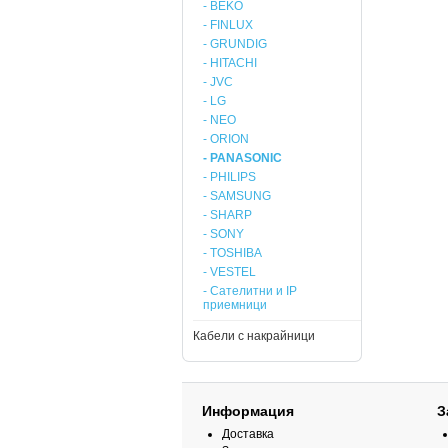
- BEKO
- FINLUX
- GRUNDIG
- HITACHI
- JVC
- LG
- NEO
- ORION
- PANASONIC
- PHILIPS
- SAMSUNG
- SHARP
- SONY
- TOSHIBA
- VESTEL
- Сателитни и IP
приемници
Кабели с накрайници
Информация
З
Доставка