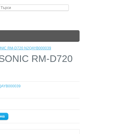
ONIC RM-D720 N2QAYB000039
ASONIC RM-D720
QAYB000039
она