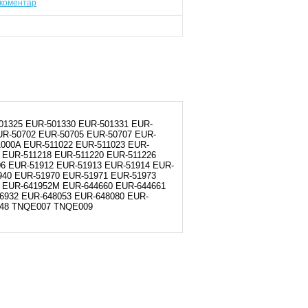
коментар
01325 EUR-501330 EUR-501331 EUR-
UR-50702 EUR-50705 EUR-50707 EUR-
1000A EUR-511022 EUR-511023 EUR-
A EUR-511218 EUR-511220 EUR-511226
06 EUR-51912 EUR-51913 EUR-51914 EUR-
940 EUR-51970 EUR-51971 EUR-51973
2 EUR-641952M EUR-644660 EUR-644661
6932 EUR-648053 EUR-648080 EUR-
448 TNQE007 TNQE009