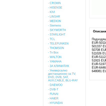
- CROWN
- HISENSE
- KIVI
- LINSAR
- MEDION
- Siemens
- SKYWORTH
Описан
- STARLIGHT
- TCL
Подходящ
EUR-5011
- TELEFUNKEN
501337 E
- THOMSON
50708 EU
- Tv Box
511026 E
EUR-5112
- WALTON
51915 EU
- YAMAHA
EUR-5197
- ЗА КЛИМАТИК
EUR-6446
- Универсално
648081 E
дистанционно за TV,
DVD, DVB, SAT,
AUX,CABLE, BLU-RAY
- DAEWOO
- DVB-T
- FUNAI
- HAIER
- HYUNDAI