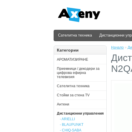
Сателитна техника
Дистанционни уп
Начало
»
Ди
Категории
Дист
АРОМАТИЗИРАНЕ
N2Q
Приемници / декодери за
цифрова ефирна
телевизия
Сателитна техника
Стойки за стена ТV
Антени
Дистанционни управления
- ARIELLI
- BLAUPUNKT
- CHIQ-SABA