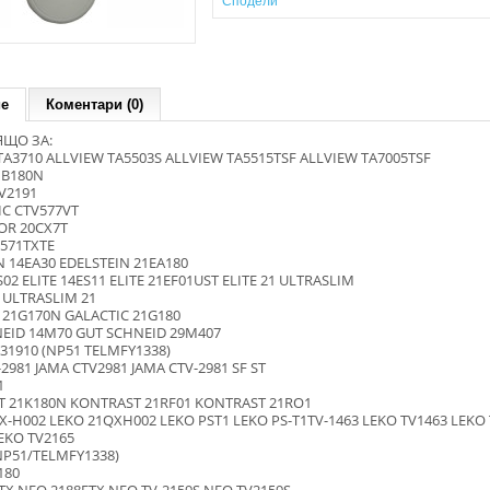
Сподели
ие
Коментари (0)
ЩО ЗА:
TA3710 ALLVIEW TA5503S ALLVIEW TA5515TSF ALLVIEW TA7005TSF
1B180N
V2191
C CTV577VT
OR 20CX7T
571TXTE
N 14EA30 EDELSTEIN 21EA180
S02 ELITE 14ES11 ELITE 21EF01UST ELITE 21 ULTRASLIM
ULTRASLIM 21
 21G170N GALACTIC 21G180
EID 14M70 GUT SCHNEID 29M407
31910 (NP51 TELMFY1338)
2981 JAMA CTV2981 JAMA CTV-2981 SF ST
1
 21K180N KONTRAST 21RF01 KONTRAST 21RO1
X-H002 LEKO 21QXH002 LEKO PST1 LEKO PS-T1TV-1463 LEKO TV1463 LEKO 
LEKO TV2165
NP51/TELMFY1338)
180