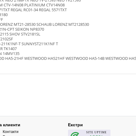
TX NEO 2188FTX NEO TV-2159S NEO TV2159S
M CTV-14N08 PLATINIUM CTV14N08
71TXT REGAL RC01-34 REGAL 5571TXT
R180
FF
ORENZ MT21-28530 SCHAUB LORENZ MT2128530
21N-CPT SEIKON NP8370
2115 SHOV STV2181SL
T2102SF
-211K1NF-T SUNNYST211K1NF T
R TK1407
 14MV135
D HA5-21HF WESTWOOD HA521HF WESTWOOD HA5-14B WESTWOOD HA5
а клиенти
Екстри
Контакти