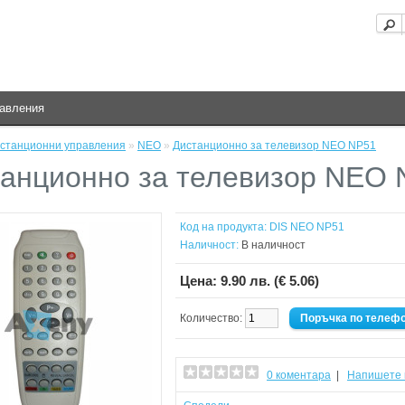
равления
станционни управления
»
NEO
»
Дистанционно за телевизор NEO NP51
анционно за телевизор NEO 
Код на продукта:
DIS NEO NP51
Наличност:
В наличност
Цена:
9.90 лв. (€ 5.06)
Количество:
Поръчка по телеф
0 коментара
|
Напишете 