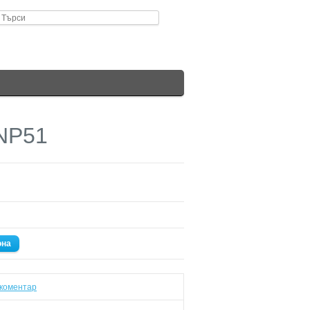
NP51
она
коментар