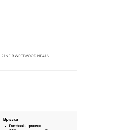
-21NF-B WESTWOOD NP41A
Връзки
Facebook страница