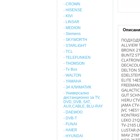
- CROWN
- HISENSE
- KIVI
- LINSAR
- MEDION
Описан
- Siemens
ПОДХОДЯ
- SKYWORTH
ALLVIEW 
- STARLIGHT
BRONX 2
- TCL
BUNTZ ST
- TELEFUNKEN
CLATRONI
- THOMSON
DECACOL
- Tv Box
DELTON 5
EDELSTEI
- WALTON
ELITE 14E
- YAMAHA
FREEMAN 
- ЗА КЛИМАТИК
GALACTIC
- Универсално
GUT SCHN
дистанционно за TV,
HERU CTV
DVD, DVB, SAT,
JAMA CTV-
AUX,CABLE, BLU-RAY
JVC 14ES1
- DAEWOO
KONTRAST
- DVB-T
LEKO 21Q
- FUNAI
TV-2165 
LUSTAR (
- HAIER
MAV 21M
- HYUNDAI