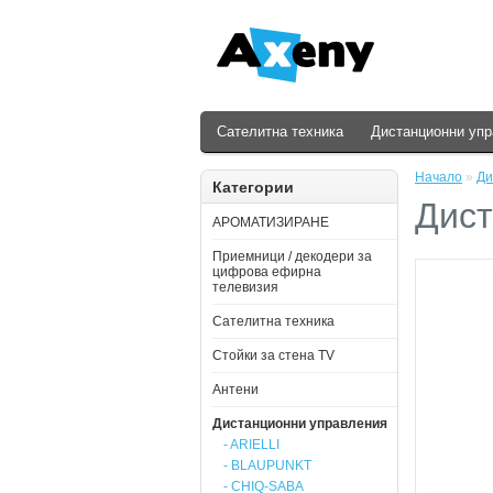
Сателитна техника
Дистанционни уп
Начало
»
Ди
Категории
Дист
АРОМАТИЗИРАНЕ
Приемници / декодери за
цифрова ефирна
телевизия
Сателитна техника
Стойки за стена ТV
Антени
Дистанционни управления
- ARIELLI
- BLAUPUNKT
- CHIQ-SABA