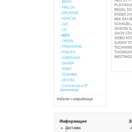
NEO 2177
- BEKO
PLATINIU
- FINLUX
REGAL 55
- GRUNDIG
RYDER 21
REK PA13
- HITACHI
SCHAUB L
- JVC
SEIKON S
- LG
SHOV STV
- NEO
SIEBO KS
- ORION
SUNNY ST
- PANASONIC
TECHNIKE
THOMSON
- PHILIPS
WESTWOO
- SAMSUNG
- SHARP
- SONY
- TOSHIBA
- VESTEL
- Сателитни и IP
приемници
Кабели с накрайници
Информация
З
Доставка