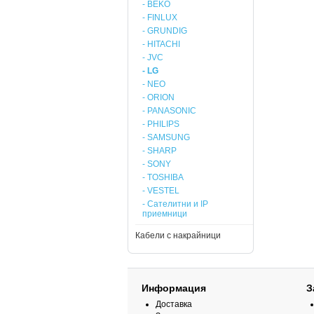
- BEKO
- FINLUX
- GRUNDIG
- HITACHI
- JVC
- LG
- NEO
- ORION
- PANASONIC
- PHILIPS
- SAMSUNG
- SHARP
- SONY
- TOSHIBA
- VESTEL
- Сателитни и IP
приемници
Кабели с накрайници
Информация
З
Доставка