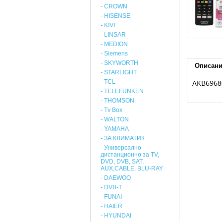
- CROWN
- HISENSE
- KIVI
- LINSAR
- MEDION
- Siemens
- SKYWORTH
Описан
- STARLIGHT
- TCL
AKB6968
- TELEFUNKEN
- THOMSON
- Tv Box
- WALTON
- YAMAHA
- ЗА КЛИМАТИК
- Универсално
дистанционно за TV,
DVD, DVB, SAT,
AUX,CABLE, BLU-RAY
- DAEWOO
- DVB-T
- FUNAI
- HAIER
- HYUNDAI