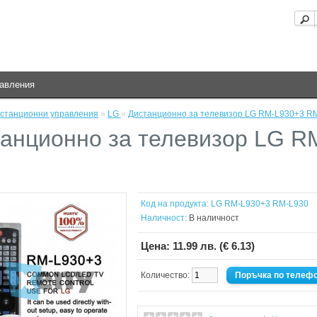
равления
станционни управления
»
LG
»
Дистанционно за телевизор LG RM-L930+3 R
анционно за телевизор LG R
0
Код на продукта:
LG RM-L930+3 RM-L930
Наличност:
В наличност
Цена:
11.99 лв. (€ 6.13)
Количество:
Поръчка по телеф