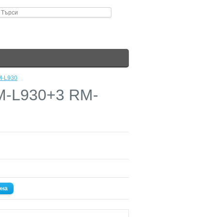
M-L930
M-L930+3 RM-
она