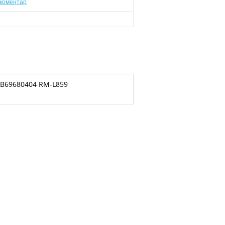
коментар
KB69680404 RM-L859