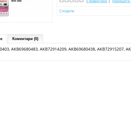
0 коментара
|
Напишете 
Сподели
ие
Коментари (0)
0403, AKB69680483, AKB72914209, AKB69680438, AKB72915207, A