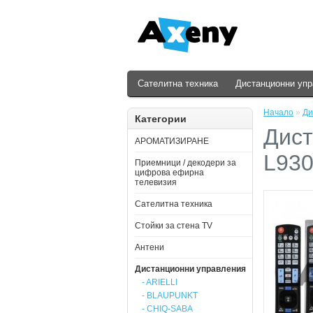
Сателитна техника
Дистанционни уп
Начало
»
Ди
Категории
Дист
АРОМАТИЗИРАНЕ
L93
Приемници / декодери за
цифрова ефирна
телевизия
Сателитна техника
Стойки за стена ТV
Антени
Дистанционни управления
- ARIELLI
- BLAUPUNKT
- CHIQ-SABA