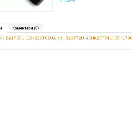
Сподели
ие
Коментари (0)
 24HB21T65U 32HB26T61UA 43HB26T72U 43HK25T74U 55HL70