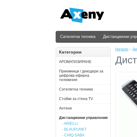
Сателитна техника
Дистанционни уп
Начало
»
Ди
Категории
Дист
АРОМАТИЗИРАНЕ
Приемници / декодери за
цифрова ефирна
телевизия
Сателитна техника
Стойки за стена ТV
Антени
Дистанционни управления
- ARIELLI
- BLAUPUNKT
- CHIQ-SABA