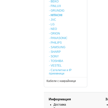
- BEKO
- FINLUX
- GRUNDIG
- HITACHI
- JVC
- LG
- NEO
- ORION
- PANASONIC
- PHILIPS
- SAMSUNG
- SHARP
- SONY
- TOSHIBA
- VESTEL
- Сателитни и IP
приемници
Кабели с накрайници
Информация
З
Доставка