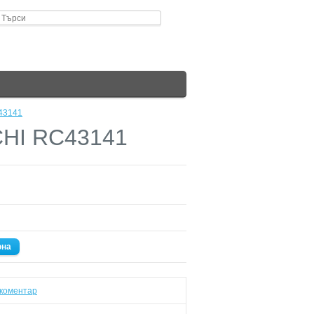
43141
CHI RC43141
она
коментар