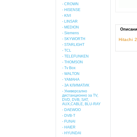
- CROWN
- HISENSE
- KIVI
- LINSAR
- MEDION
Описан
- Siemens
- SKYWORTH
Hitachi
- STARLIGHT
- TCL
- TELEFUNKEN
- THOMSON
- Tv Box
- WALTON
- YAMAHA
- ЗА КЛИМАТИК
- Универсално
дистанционно за TV,
DVD, DVB, SAT,
AUX,CABLE, BLU-RAY
- DAEWOO
- DVB-T
- FUNAI
- HAIER
- HYUNDAI