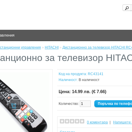
равления
станционни управления
»
HITACHI
»
Дистанционно за телевизор HITACHI RC
анционно за телевизор HITA
Код на продукта:
RC43141
Наличност:
В наличност
Цена:
14.99 лв. (€ 7.66)
Количество:
Поръчка по телеф
0 коментара
|
Напишете 